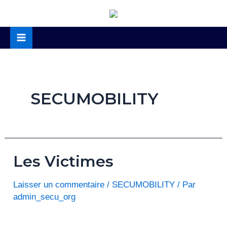
Aller
au
contenu
Main
Menu
SECUMOBILITY
Les Victimes
Laisser un commentaire
/
SECUMOBILITY
/ Par
admin_secu_org